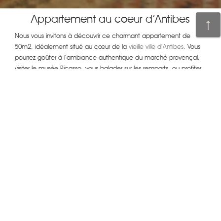
Appartement au coeur d’Antibes
Nous vous invitons à découvrir ce charmant appartement de
50m2, idéalement situé au cœur de la
vieille ville d’Antibes
. Vous
pourrez goûter à l’ambiance authentique du marché provençal,
visiter le musée Picasso, vous balader sur les remparts, ou profiter
des plages, et d’une baignade dans les eaux turquoise de la
Méditerranée… Tout ceci est accessible à pied !
Ce deux-pièces douillet et spacieux est situé au premier étage
d’un bâtiment historique. Sa décoration est typiquement française
et provençale, sans aucun meuble Ikea ! Traversant, il peut
accueillir confortablement jusqu’à 4 personnes.
La chambre comprend un lit de 140cm de large avec un matelas
de qualité, un fauteuil et des placards intégrés. Le salon est bien
équipé avec canapé-lit en cuir de grande qualité, double-vitrage,
climatisation réversible, radiateurs électriques, wifi inclus, TV, table
de salle à manger Louis Philippe etc.
Un téléphone fixe est mis à votre disposition pour passer des