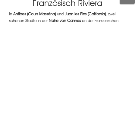
Französisch Riviera
In
Antibes (Cours Masséna)
und
Juan les Pins (California)
, zwei
schönen Städte in der
Nähe von Cannes
an der Französischen
Riviera, können zwei komfortable Appartements für 4 Personen mit
hohem Komfort gemietet werden.
Die beiden Appartements sind sehr gut gelegen. Die eine
befindet sich im Zentrum der Altstadt von Antibes und die andere
im Zentrum der Küstenstadt Juan Les Pins, nur eine Gehminute
zum Strand. Ein grosser Vorteil, wenn man ohne Auto Urlaub
machen möchte, da sich alle wichtigen Sehenswürdigkeiten,
Geschäfte, Restaurants und der Strand vor der Haustür befinden.
Die Besitzer sind Gillian und Daniel Lecadre, ein Paar, welches 18
Jahre zusammen auf verschiedenen Yachten gearbeitet hat. Mit
grosser Freude laden die beiden Sie in die beiden Appartements
an die Französischen Riviera, oder in
ihr B & B Villa “Le Port
d’Attache”
ein.
Beide Wohnungen tragen das Label
Gîtes de France
.