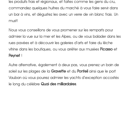
les produits frais et régionaux, et faites comme les gens du cru,
commandez quelques huitres du marché à vous faire servir dans
un bar à vins, et dégustez les avec un verre de vin blanc frais. Un
must!
Nous vous conseillons de vous promener sur les remparts pour
admirer la vue sur la mer et les Alpes, ou de vous balader dans les
rues pavées et à découvrir les galeries d’arts et faire du lêche
vitrine dans les boutiques, ou vous arrêter aux musées
Picasso
et
Peynet
!
Autre alternative, également à deux pas, vous prenez un bain de
soleil sur les plages de la
Gravette
et du
Ponteil
ainsi que le port
Vauban où vous pourrez admirer les yachts d’exception accostés
le long du célèbre
Quai des milliardaires
.