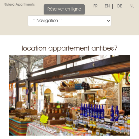
FR
EN
DE
NL
Réserver en ligne
location-appartement-antibes7