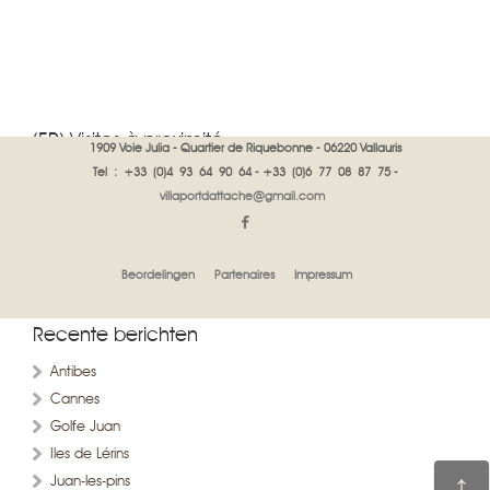
(FR) Visites à proximité
1909 Voie Julia - Quartier de Riquebonne - 06220 Vallauris
Tel : +33 (0)4 93 64 90 64 - +33 (0)6 77 08 87 75 -
Installée à Vallauris, près de Cannes, Gillian, propriétaire des
villaportdattache@gmail.com
appartements d'Antibes et de Juan les Pins donne à ses futurs
hôtes et aux visiteurs de la région des buts de visite sur la Côte
d'azur
Beordelingen
Partenaires
Impressum
Contactez la
Recente berichten
Antibes
Cannes
Golfe Juan
Iles de Lérins
Juan-les-pins