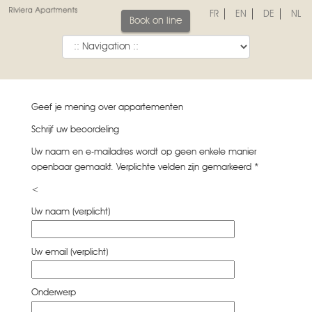
FR
EN
DE
NL
Book on line
Geef je mening over appartementen
Schrijf uw beoordeling
Uw naam en e-mailadres wordt op geen enkele manier
openbaar gemaakt. Verplichte velden zijn gemarkeerd *
<
Uw naam (verplicht)
Uw email (verplicht)
Onderwerp