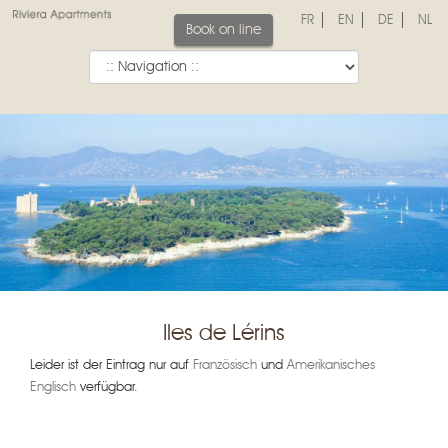
FR
EN
DE
NL
Book on line
Iles de Lérins
Leider ist der Eintrag nur auf
Französisch
und
Amerikanisches
Englisch
verfügbar.