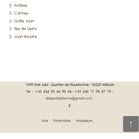
Antibes
Cannes
Golfe Juan
Iles de Lérins
Juan-les-pins
1909 Voie Julia - Quartier de Riquebonne - 06220 Vallauris
Tel : +33 (0)4 93 64 90 64 - +33 (0)6 77 08 87 75 -
villaportdattache@gmail.com
Avis
Partenaires
Impressum