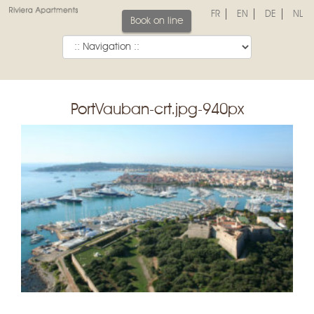
FR
EN
DE
NL
Book on line
PortVauban-crt.jpg-940px