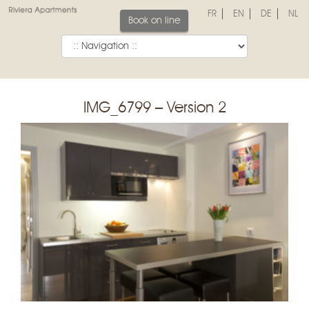
FR
EN
DE
NL
Book on line
IMG_6799 – Version 2