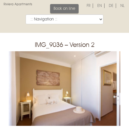
FR
EN
DE
NL
Book on line
IMG_9036 – Version 2