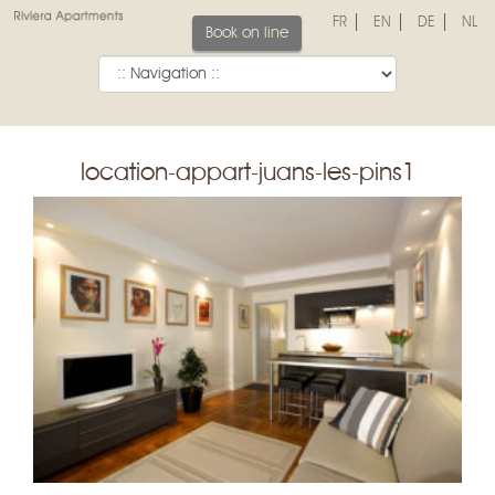
FR
EN
DE
NL
Book on line
location-appart-juans-les-pins1