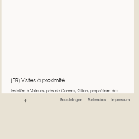
(FR) Visites à proximité
Installée à Vallauris, près de Cannes, Gillian, propriétaire des
appartements d'Antibes et de Juan les Pins donne à ses futurs
Beordelingen
Partenaires
Impressum
hôtes et aux visiteurs de la région des buts de visite sur la Côte
d'azur
Contactez la
Recente berichten