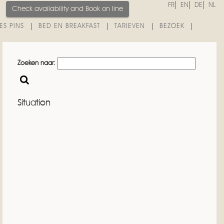
FR
EN
DE
NL
Check availability and
Book on line
ES PINS
BED EN BREAKFAST
TARIEVEN
BEZOEK
Zoeken naar:
Situation