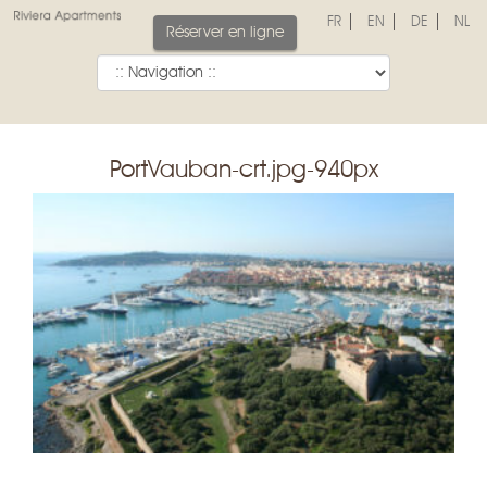
FR
EN
DE
NL
Réserver en ligne
PortVauban-crt.jpg-940px