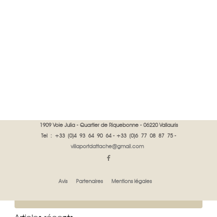
1909 Voie Julia - Quartier de Riquebonne - 06220 Vallauris
Visites à proximité
Tel : +33 (0)4 93 64 90 64 - +33 (0)6 77 08 87 75 -
villaportdattache@gmail.com
Installée à Vallauris, près de Cannes, Gillian, propriétaire des
appartements d'Antibes et de Juan les Pins donne à ses futurs
hôtes et aux visiteurs de la région des buts de visite sur la Côte
d'azur
Avis
Partenaires
Mentions légales
Contactez la